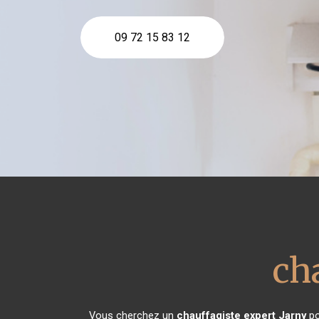
09 72 15 83 12
ch
Vous cherchez un
chauffagiste expert
Jarny
po