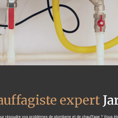
auffagiste expert
Ja
ur résoudre vos problèmes de plomberie et de chauffage ? Vous ête