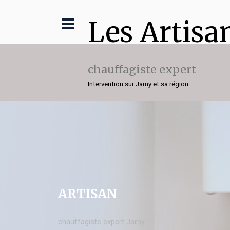
Les Artisa
chauffagiste expert
Intervention sur Jarny et sa région
ARTISAN
chauffagiste expert Jarny