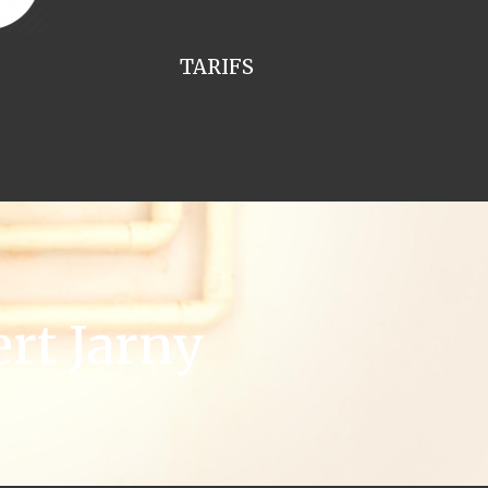
TARIFS
rt Jarny