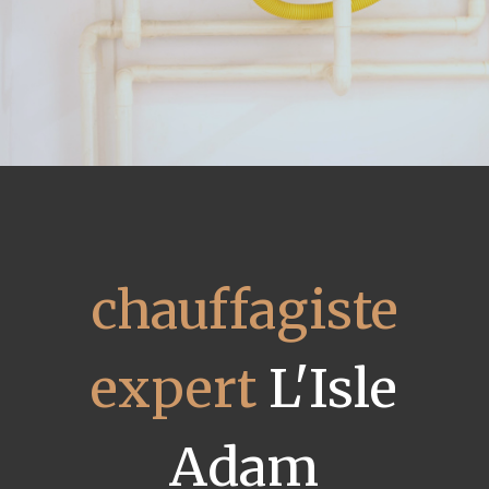
chauffagiste
expert
L'Isle
Adam