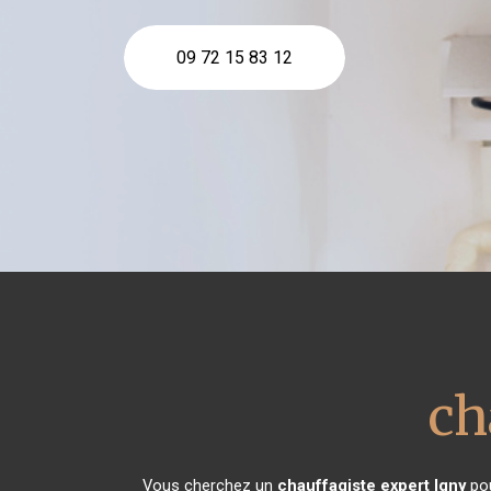
09 72 15 83 12
ch
Vous cherchez un
chauffagiste expert
Igny
pou