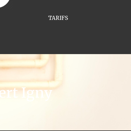
TARIFS
ert Igny