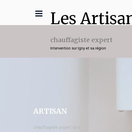
Les Artisa
chauffagiste expert
Intervention sur Igny et sa région
ARTISAN
chauffagiste expert Igny