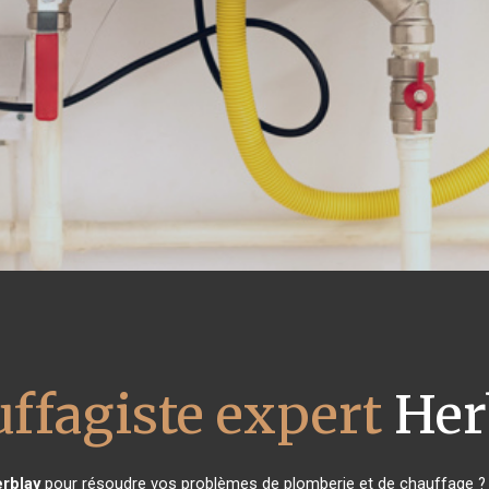
ffagiste expert
Her
rblay
pour résoudre vos problèmes de plomberie et de chauffage ? 