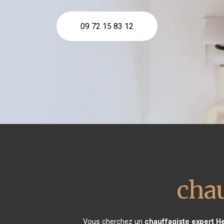
09 72 15 83 12
chau
Vous cherchez un
chauffagiste expert
He