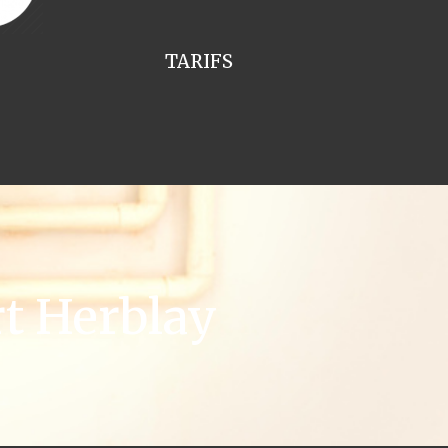
TARIFS
t Herblay