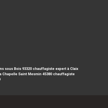
y
ons sous Bois 93320
chauffagiste expert à Claix
La Chapelle Saint Mesmin 45380
chauffagiste
0