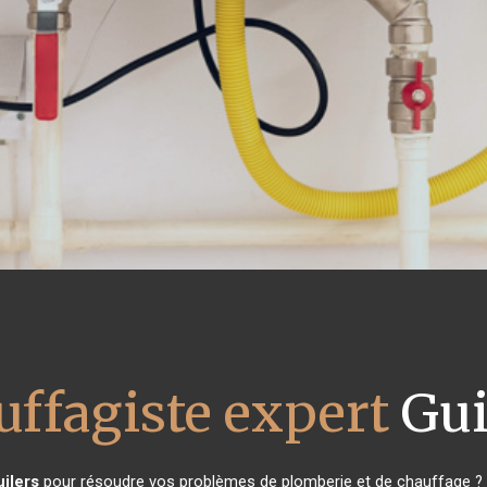
uffagiste expert
Gui
ilers
pour résoudre vos problèmes de plomberie et de chauffage ? V