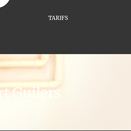
TARIFS
t Guilers