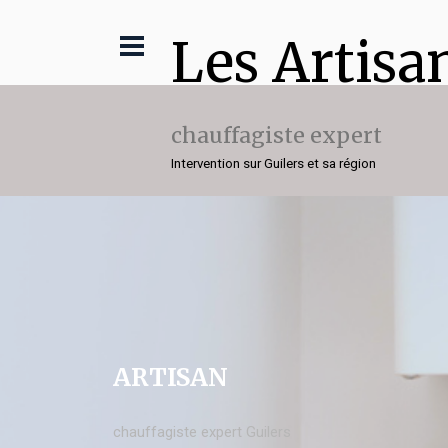
Les Artisa
chauffagiste expert
Intervention sur Guilers et sa région
ARTISAN
chauffagiste expert Guilers