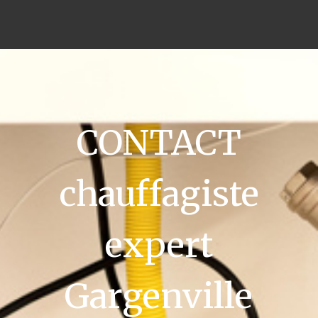
CONTACT
chauffagiste
expert
Gargenville