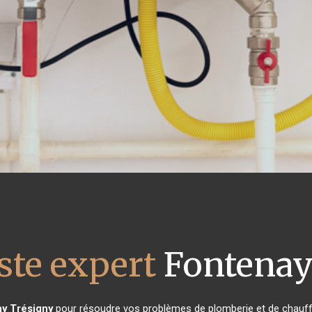
ste expert
Fontenay
y Trésigny
pour résoudre vos problèmes de plomberie et de chauffa