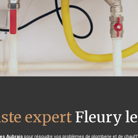
ste expert
Fleury le
les Aubrais
pour résoudre vos problèmes de plomberie et de chauffa