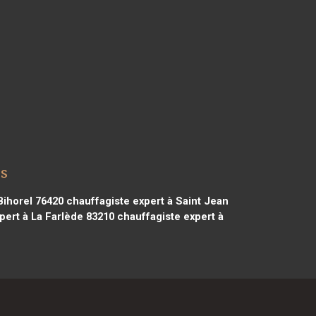
es
Bihorel 76420
chauffagiste expert à Saint Jean
pert à La Farlède 83210
chauffagiste expert à