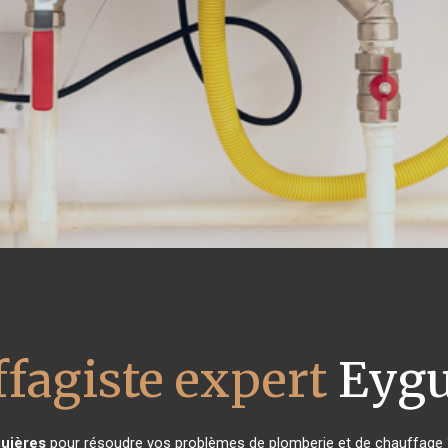
fagiste expert
Eygu
uières
pour résoudre vos problèmes de plomberie et de chauffage ?