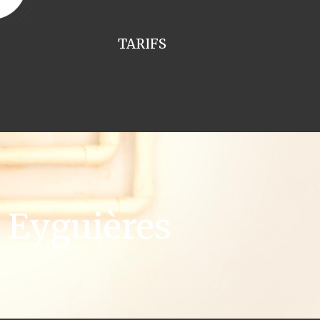
TARIFS
 Eyguières