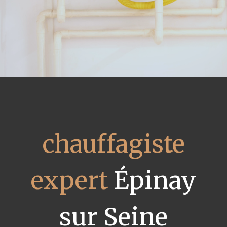
chauffagiste
expert
Épinay
sur Seine