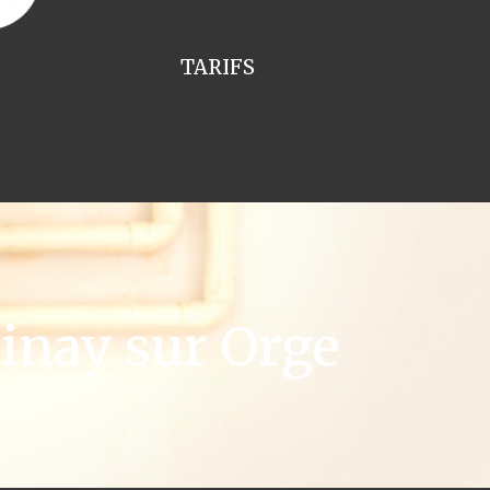
TARIFS
inay sur Orge