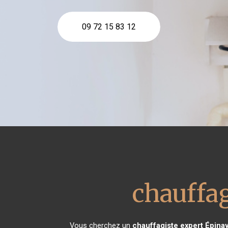
09 72 15 83 12
chauffag
Vous cherchez un
chauffagiste expert
Épinay