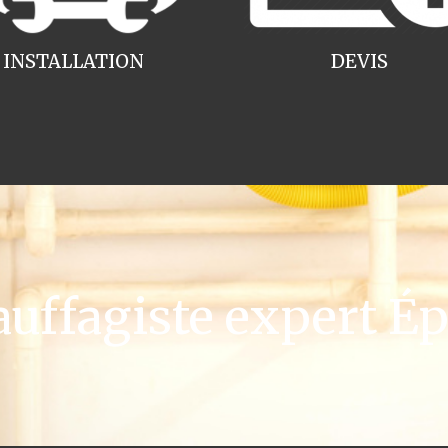
INSTALLATION
DEVIS
ffagiste expert Ép