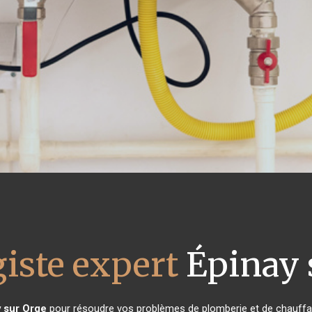
iste expert
Épinay 
 sur Orge
pour résoudre vos problèmes de plomberie et de chauffag