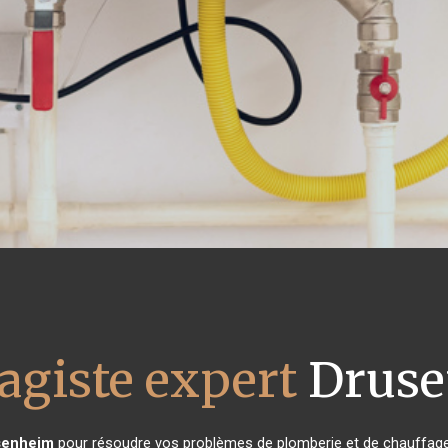
agiste expert
Druse
senheim
pour résoudre vos problèmes de plomberie et de chauffage 