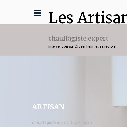
Les Artisa
chauffagiste expert
Intervention sur Drusenheim et sa région
ARTISAN
chauffagiste expert Drusenheim