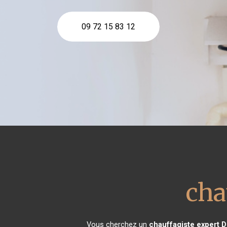
09 72 15 83 12
cha
Vous cherchez un
chauffagiste expert
D