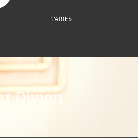
TARIFS
rt Divion