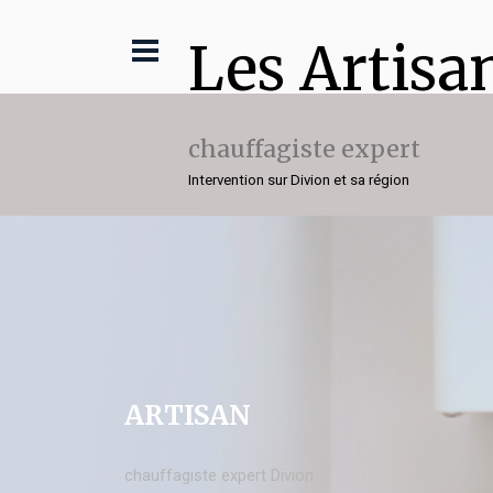
Les Artisa
chauffagiste expert
Intervention sur Divion et sa région
ARTISAN
chauffagiste expert Divion