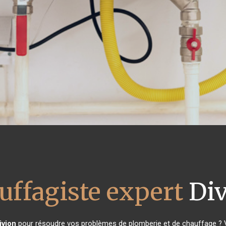
uffagiste expert
Div
ivion
pour résoudre vos problèmes de plomberie et de chauffage ? V