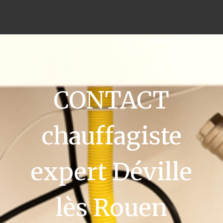
CONTACT
chauffagiste
expert Déville
lès Rouen