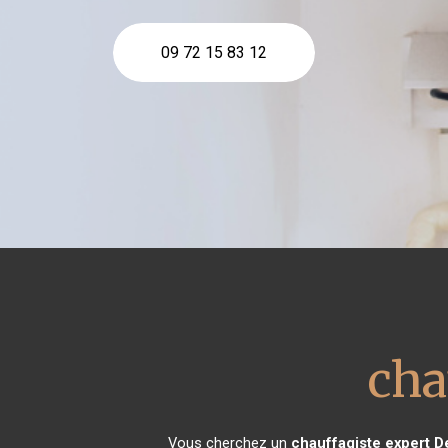
09 72 15 83 12
cha
Vous cherchez un
chauffagiste expert
D