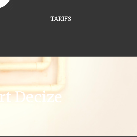
TARIFS
rt Decize