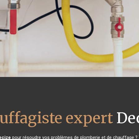
uffagiste expert
Dec
ecize
pour résoudre vos problèmes de plomberie et de chauffage ? V