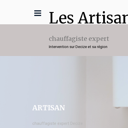
Les Artisa
chauffagiste expert
Intervention sur Decize et sa région
ARTISAN
chauffagiste expert Decize