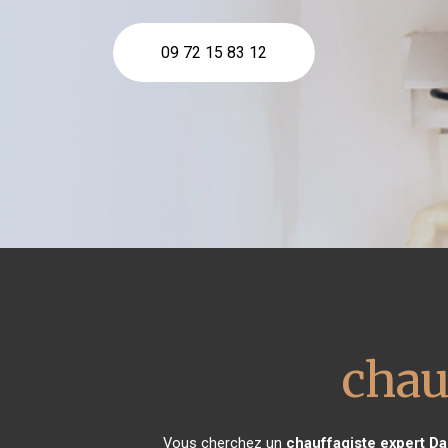
09 72 15 83 12
chau
Vous cherchez un
chauffagiste expert
Da