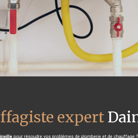
ffagiste expert
Dain
inville
pour résoudre vos problèmes de plomberie et de chauffage ? 