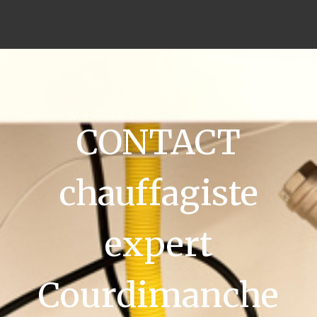
CONTACT
chauffagiste
expert
Courdimanche