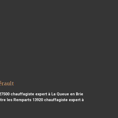
érault
27500
chauffagiste expert à La Queue en Brie
itre les Remparts 13920
chauffagiste expert à