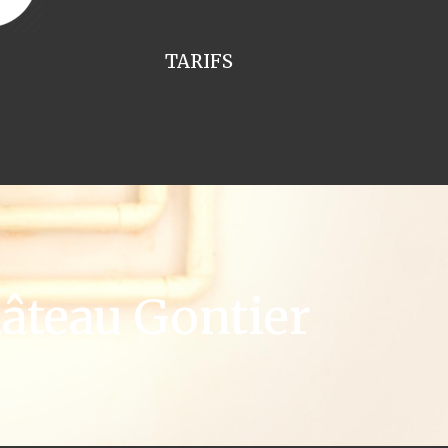
TARIFS
âteau Gontier