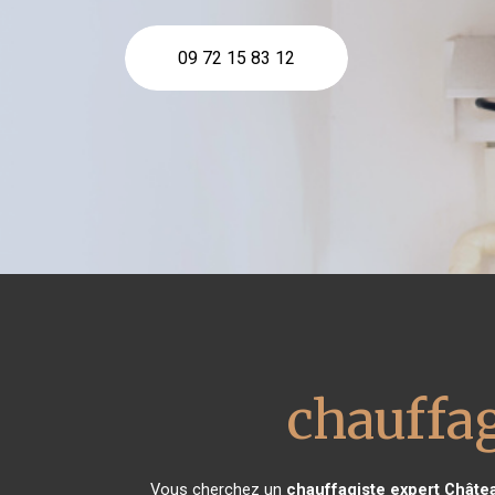
09 72 15 83 12
chauffag
Vous cherchez un
chauffagiste expert
Châtea