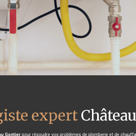
iste expert
Château
u Gontier
pour résoudre vos problèmes de plomberie et de chauffag