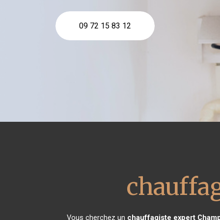
09 72 15 83 12
chauffag
Vous cherchez un
chauffagiste expert
Champ