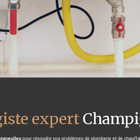
iste expert
Champig
igneulles
pour résoudre vos problèmes de plomberie et de chauffag