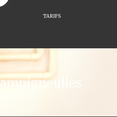
TARIFS
hampigneulles