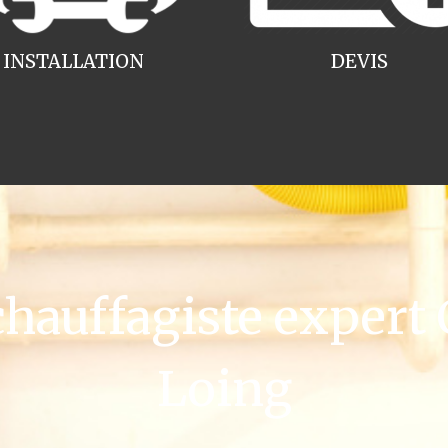
INSTALLATION
DEVIS
auffagiste expert C
Loing