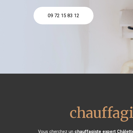
09 72 15 83 12
chauffagi
Vous cherchez un
chauffagiste expert
Châlett