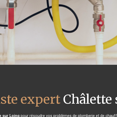
ste expert
Châlette 
e sur Loing
pour résoudre vos problèmes de plomberie et de chauffa