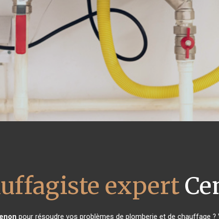
uffagiste expert
Ce
enon
pour résoudre vos problèmes de plomberie et de chauffage ? V