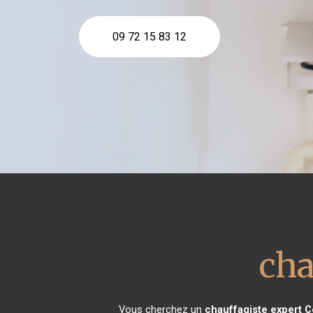
09 72 15 83 12
cha
Vous cherchez un
chauffagiste expert
C