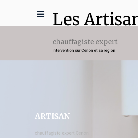
Les Artisa
chauffagiste expert
Intervention sur Cenon et sa région
ARTISAN
chauffagiste expert Cenon