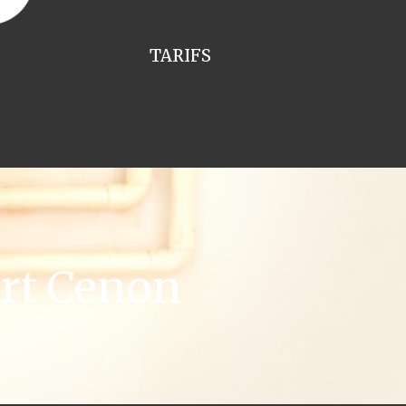
TARIFS
rt Cenon