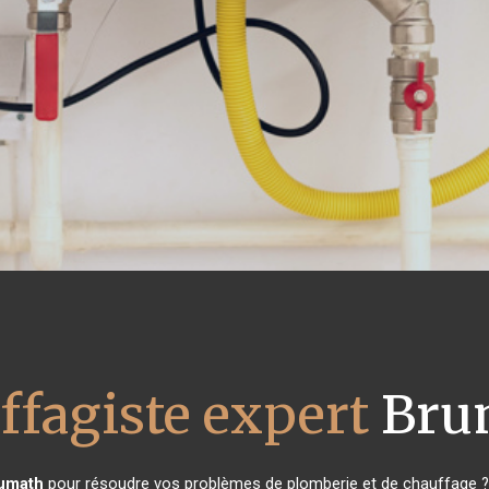
ffagiste expert
Bru
umath
pour résoudre vos problèmes de plomberie et de chauffage ? 