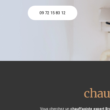
09 72 15 83 12
chau
Vous cherchez un
chauffagiste expert
Br