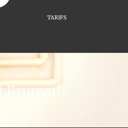
TARIFS
t Brumath