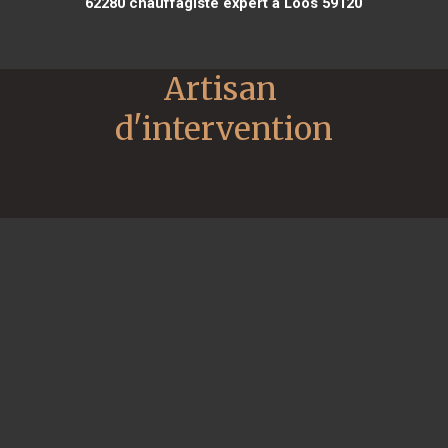
62280
chauffagiste expert à Loos 59120
Artisan 
d'intervention