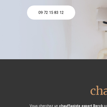
09 72 15 83 12
cha
Vous cherchez un
chauffagiste expert
Berck
po