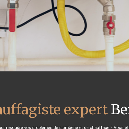
uffagiste expert
Be
ur résoudre vos problèmes de plomberie et de chauffage ? Vous ête