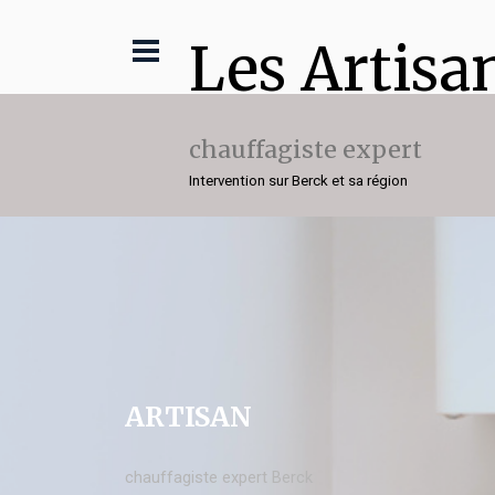
Les Artisa
chauffagiste expert
Intervention sur Berck et sa région
ARTISAN
chauffagiste expert Berck