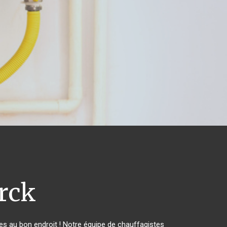
rck
s au bon endroit ! Notre équipe de chauffagistes