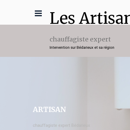
Les Artisa
chauffagiste expert
Intervention sur Bédarieux et sa région
ARTISAN
chauffagiste expert Bédarieux