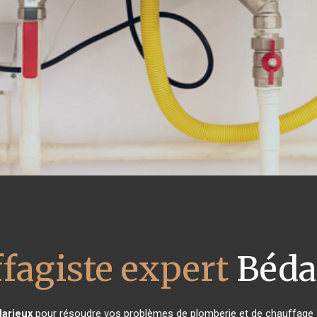
fagiste expert
Béda
arieux
pour résoudre vos problèmes de plomberie et de chauffage ?