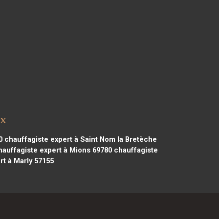
ux
0
chauffagiste expert à Saint Nom la Bretèche
auffagiste expert à Mions 69780
chauffagiste
t à Marly 57155