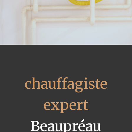
chauffagiste
expert
Beaupréau