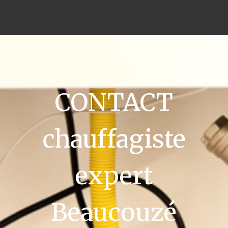
CONTACT
chauffagiste
expert
Beaucouzé