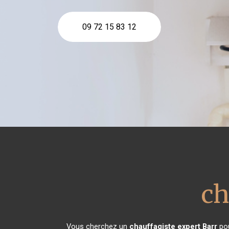
09 72 15 83 12
ch
Vous cherchez un
chauffagiste expert
Barr
pou