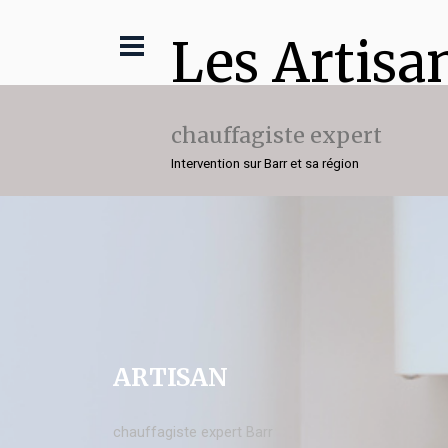
Les Artisa
chauffagiste expert
Intervention sur Barr et sa région
ARTISAN
chauffagiste expert Barr