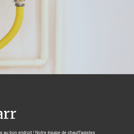
rr
 au bon endroit ! Notre équipe de chauffagistes