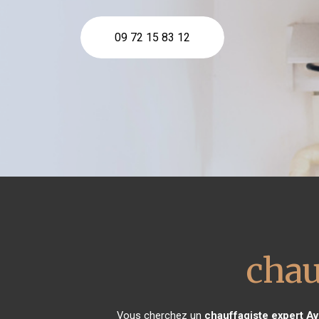
09 72 15 83 12
chau
Vous cherchez un
chauffagiste expert
Av