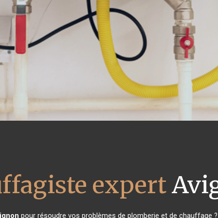
ffagiste expert
Avi
ignon
pour résoudre vos problèmes de plomberie et de chauffage ? 