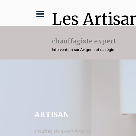
Les Artisa
chauffagiste expert
Intervention sur Avignon et sa région
ARTISAN
chauffagiste expert Avignon