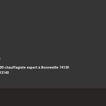
n
000
chauffagiste expert à Bonneville 74130
13140