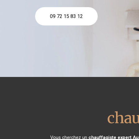
09 72 15 83 12
chau
Vous cherchez un
chauffagiste expert
Au