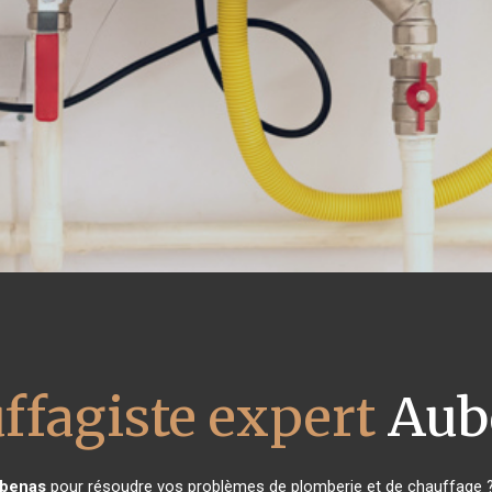
ffagiste expert
Aub
benas
pour résoudre vos problèmes de plomberie et de chauffage ? 