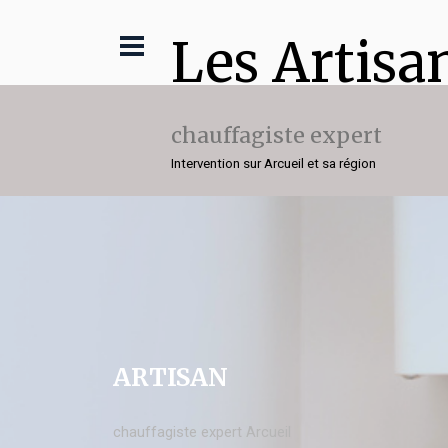
Les Artisa
chauffagiste expert
Intervention sur Arcueil et sa région
ARTISAN
chauffagiste expert Arcueil