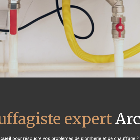
uffagiste expert
Arc
cueil
pour résoudre vos problèmes de plomberie et de chauffage ? V